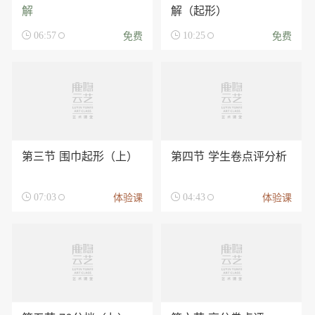
解
解（起形）
免费
免费

06:57

10:25
第三节 围巾起形（上）
第四节 学生卷点评分析
体验课
体验课

07:03

04:43