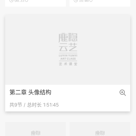

08:35

10:46

第二章 头像结构
共9节 / 总时长 1:51:45