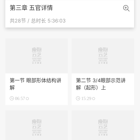

第三章 五官详情
共28节 / 总时长 5:36:03
第一节 眼部形体结构讲
第二节 3/4眼部示范讲
解
解（起形）上

06:57

15:29