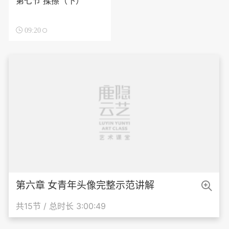
第七节 揉擦（下）

09:20

第六章 女青年头像完整示范讲解
共15节 / 总时长 3:00:49